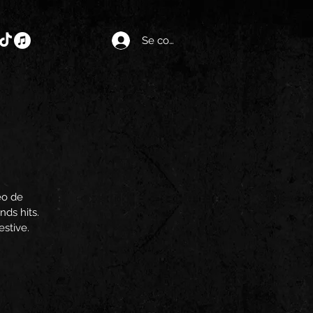
Se connecter
éo de
nds hits.
estive.