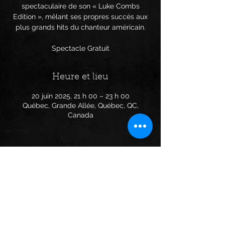
spectaculaire de son « Luke Combs
Edition », mêlant ses propres succès aux
plus grands hits du chanteur américain.
Spectacle Gratuit
Heure et lieu
20 juin 2025, 21 h 00 – 23 h 00
Québec, Grande Allée, Québec, QC,
Canada
Partager cet événement