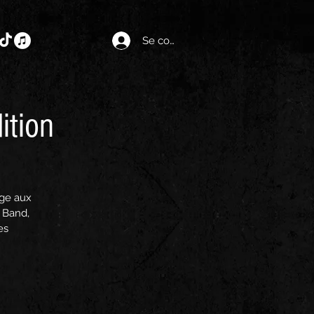
Se connecter
ition
age aux
 Band,
es