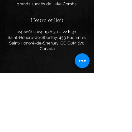
grands succès de Luke Combs.
Heure et lieu
24 août 2024, 19 h 30 – 22 h 30
Saint-Honoré-de-Shenley, 453 Rue Ennis,
Saint-Honoré-de-Shenley, QC G0M 1V0,
Canada
Partager cet événement
Suivez Phil Lauzon sur les
plateformes suivantes: