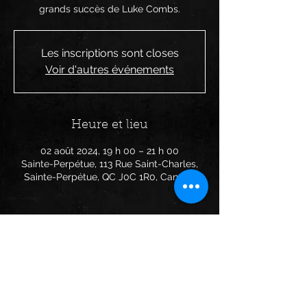
grands succès de Luke Combs.
Les inscriptions sont closes
Voir d'autres événements
Heure et lieu
02 août 2024, 19 h 00 – 21 h 00
Sainte-Perpétue, 113 Rue Saint-Charles,
Sainte-Perpétue, QC J0C 1R0, Canada
Partager cet événement