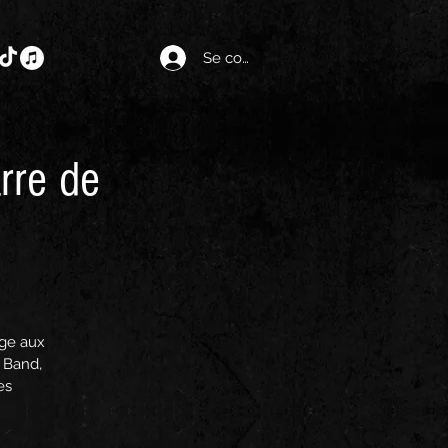
Se connecter
rre de
age aux
 Band,
es